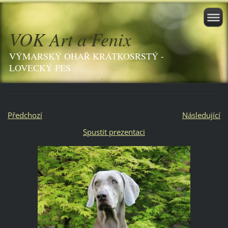
VOK Art a Fenix
VÝMARSKÝ OHAŘ KRÁTKOSRSTÝ -
LOVECKÝ PES
Předchozí
Následující
Spustit prezentaci