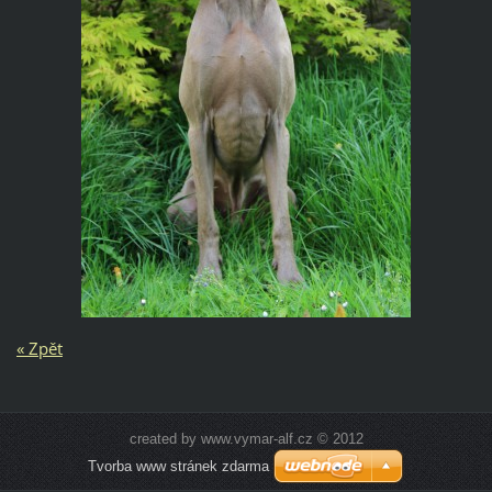
« Zpět
created by www.vymar-alf.cz © 2012
Tvorba www stránek zdarma