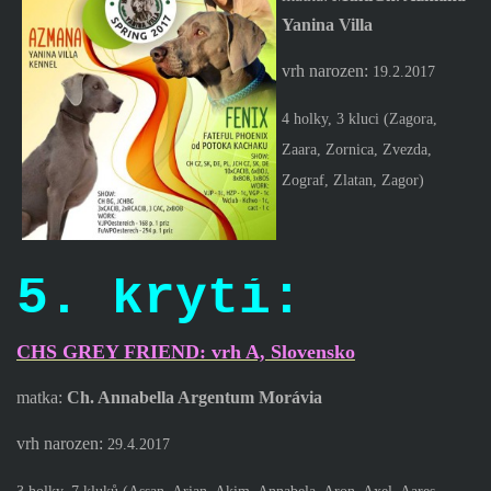
Yanina Villa
vrh narozen:
19.2.2017
4 holky, 3 kluci (
Zagora,
Zaara, Zornica, Zvezda,
Zograf, Zlatan, Z
agor
)
5. krytí:
CHS GREY FRIEND: vrh A, Slovensko
matka:
Ch. Annabella Argentum Morávia
vrh narozen:
29.4.2017