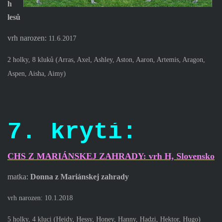
h
lesů
vrh narozen:
11.6.2017
2 holky, 8 kluků (
Arras, Axel, Ashley, Aston, Aaron, A
rtemis, Aragon,
Aspen, Aisha, Aimy
)
7. krytí:
CHS Z MARIÁNSKEJ ZAHRADY: vrh H, Slovensko
matka:
Donna z Mariánskej zahrady
vrh narozen:
10.1.2018
5 holky, 4 kluci (
Heidy, Hessy, Honey, Hanny, Hadzi, Hektor,
Hugo)