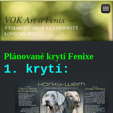
VOK Art a Fenix
VÝMARSKÝ OHAŘ KRÁTKOSRSTÝ -
LOVECKÝ PES
Plánované krytí Fenixe
1. krytí: