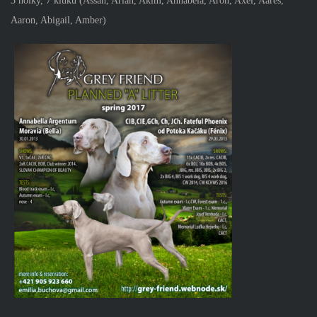
3 holky, 7 kluků (
Assan, Arian, Akim, Annabela, Aron, Axel, Aares,
Aaron, Abigail, Amber
)