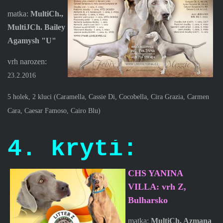
matka:
MultiCh.,
MultiJCh. Bailey
Agamysh "U"
vrh narozen:
23.2.2016
5 holek, 2 kluci (Caramella, Cassie Di, Cocobella, Cira Grazia, Carmen
Cara, Caesar Famoso, Cairo Blu)
4. krytí:
CHS YANINA
VILLA: vrh Z,
Bulharsko
matka:
MultiCh. Azmana