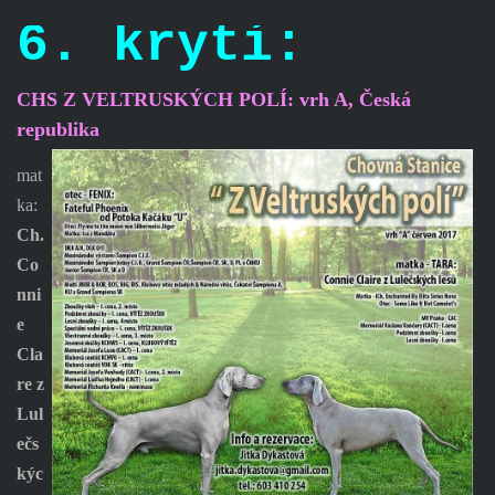
6. krytí:
CHS Z VELTRUSKÝCH POLÍ: vrh A, Česká
republika
mat
ka:
Ch.
Co
nni
e
Cla
re z
Lul
ečs
kýc