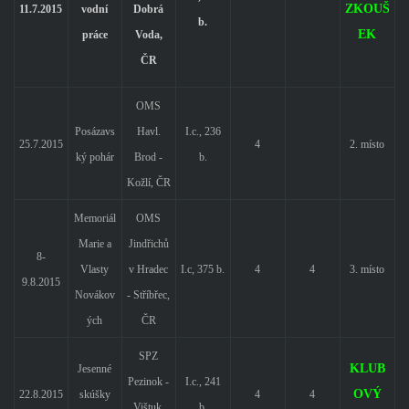
ZKOUŠ
11.7.2015
vodní
Dobrá
b.
EK
práce
Voda,
ČR
OMS
Posázavs
Havl.
I.c., 236
25.7.2015
4
2. místo
ký pohár
Brod -
b.
Kožlí, ČR
Memoriál
OMS
Marie a
Jindřichů
8-
Vlasty
v Hradec
I.c, 375 b.
4
4
3. místo
9.8.2015
Novákov
- Stříbřec,
ých
ČR
SPZ
KLUB
Jesenné
Pezinok -
I.c., 241
OVÝ
22.8.2015
skúšky
4
4
Vištuk,
b.