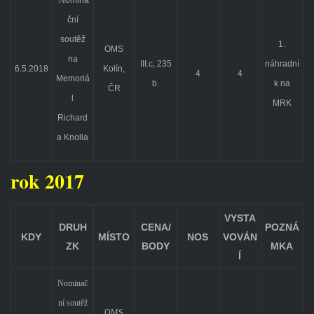
ční
soutěž
1.
OMS
na
III.c, 235
náhradní
6.5.2018
Kolín,
4
4
Memoriá
b.
k na
ČR
l
MRK
Richard
a Knolla
rok 2017
VYSTA
DRUH
CENA/
POZNÁ
KDY
MÍSTO
NOS
VOVÁN
ZK
BODY
MKA
Í
Nominač
ní soutěž
OMS