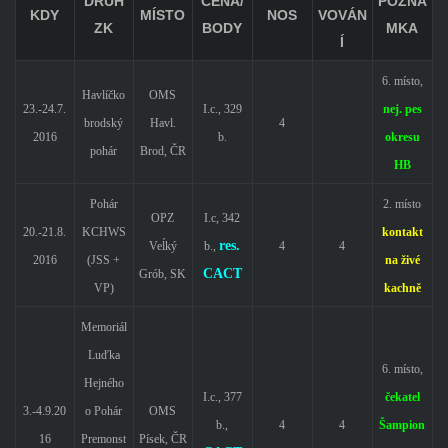
DRUH
CENA/
POZNÁ
KDY
MÍSTO
NOS
VOVÁN
ZK
BODY
MKA
Í
6. místo,
Havlíčko
OMS
23.-24.7.
I.c., 329
nej. pes
brodský
Havl.
4
2016
b.
okresu
pohár
Brod, ČR
HB
Pohár
2. místo
OPZ
I.c, 342
20.-21.8.
KCHWS
kontakt
res.
Veĺký
b.,
4
4
2016
(JSS +
na živé
CACT
Grób, SK
VP)
kachně
Memoriál
Luďka
6. místo,
Hejného
I.c., 377
čekatel
3.-4.9.20
o Pohár
OMS
b.,
4
4
Šampion
16
Premonst
Písek, ČR