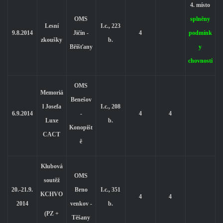
4. místo
OMS
splněny
Lesní
I.c., 223
9.8.2014
Jičín -
4
podmínk
zkoušky
b.
Bříšťany
y
chovnosti
OMS
Memoriá
Benešov
l Josefa
I.c., 208
6.9.2014
-
4
4
Luxe
b.
Konopišt
CACT
ě
Klubová
OMS
soutěž
20.-21.9.
Brno
I.c., 351
KCHVO
4
4
2014
venkov -
b.
(PZ +
Těšany