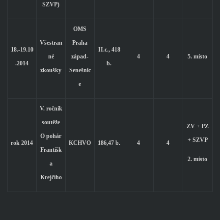
SZVP)
OMS
Všestran
Praha
18.-19.10
II.c., 418
né
západ-
4
4
5. místo
.2014
b.
zkoušky
Senešnic
e
V. ročník
soutěže
ZV + PZ
O pohár
+ SZVP
rok 2014
KCHVO
186,47 b.
4
4
Františk
2. místo
a
Krejčího