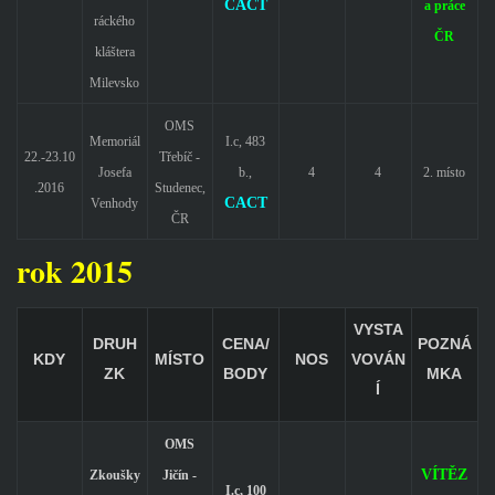
CACT
a práce
ráckého
ČR
kláštera
Milevsko
OMS
Memoriál
I.c, 483
22.-23.10
Třebíč -
Josefa
b.,
4
4
2. místo
.2016
Studenec,
CACT
Venhody
ČR
rok 2015
VYSTA
DRUH
CENA/
POZNÁ
KDY
MÍSTO
NOS
VOVÁN
ZK
BODY
MKA
Í
OMS
VÍTĚZ
Zkoušky
Jičín -
I.c, 100