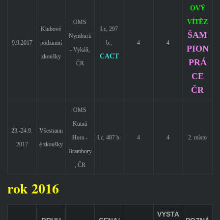
OVÝ
VÍTĚZ
OMS
Klubové
I.c, 297
ŠAM
Nymburk
9.9.2017
podzimní
b.,
4
4
PION
- Vykáň,
CACT
zkoušky
PRÁ
ČR
CE
ČR
OMS
Kutná
23.-24.9.
Všestrann
Hora -
I.c, 487 b.
4
4
2. místo
2017
é zkoušky
Brambory
, ČR
rok 2016
VYSTA