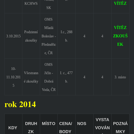
VÍTĚZ
KCHWS
SK
OMS
VÍTĚZ
Mladá
Podzimní
I.c., 288
ZKOUŠ
3.10.2015
Boleslav -
4
4
zkoušky
b.
EK
Předměřic
e, ČR
OMS
10-
Všestrann
Jičín -
I. c., 477
11.10.201
4
4
3. místo
é zkoušky
Dobrá
b.
5
Voda, ČR
rok 2014
VYSTA
DRUH
MÍSTO
CENA/
NOS
POZNÁ
KDY
VOVÁN
ZK
BODY
MKY