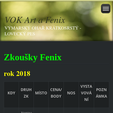
VOK Art a Fenix
VÝMARSKÝ OHAŘ KRÁTKOSRSTÝ -
LOVECKÝ PES
Zkoušky Fenix
rok 2018
VYSTA
DRUH
CENA/
POZN
KDY
MÍSTO
NOS
VOVÁ
ZK
BODY
ÁMKA
NÍ
Nomina