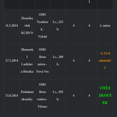
Í
OMS
Zkoušky
Nymbur
I.c., 225
11.5.2014
vloh
4
4
2. místo
k -
b.
KCHVO
Vykáň
Memoriá
OMS
ve 13-ti
l
Brno
I.c., 269
17.5.2014
4
4
měsících!
Ladislav
město -
b.
!!
a Horáka
Nová Ves
OMS
VÍTĚZ
Podzimní
Brno
I.c., 293
ZKOUŠ
15.6.2014
4
4
zkoušky
venkov -
b.
EK
Těšany