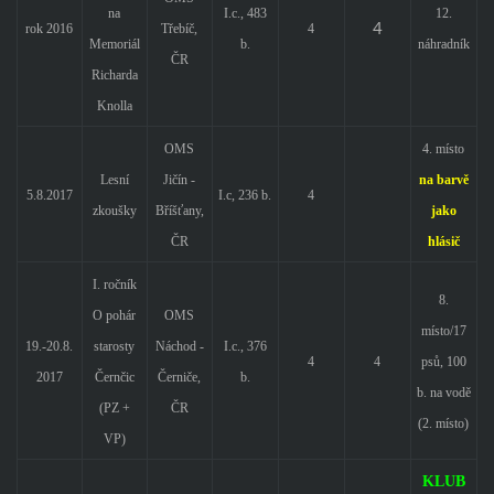
na
I.c., 483
12.
4
rok 2016
Třebíč,
4
Memoriál
b.
náhradník
ČR
Richarda
Knolla
OMS
4. místo
Lesní
Jičín -
na barvě
5.8.2017
I.c, 236 b.
4
zkoušky
Bříšťany,
jako
ČR
hlásič
I. ročník
8.
O pohár
OMS
místo/17
19.-20.8.
starosty
Náchod -
I.c., 376
4
4
psů, 100
2017
Černčic
Černiče,
b.
b. na vodě
(PZ +
ČR
(2. místo)
VP)
KLUB