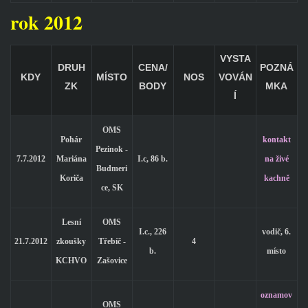
rok 2012
VYSTA
DRUH
CENA/
POZNÁ
KDY
MÍSTO
NOS
VOVÁN
ZK
BODY
MKA
Í
OMS
Pohár
kontakt
Pezinok -
7.7.2012
Mariána
I.c, 86 b.
na živé
Budmeri
Koriča
kachně
ce, SK
Lesní
OMS
I.c., 226
vodič, 6.
21.7.2012
zkoušky
Třebíč -
4
b.
místo
KCHVO
Zašovice
oznamov
OMS