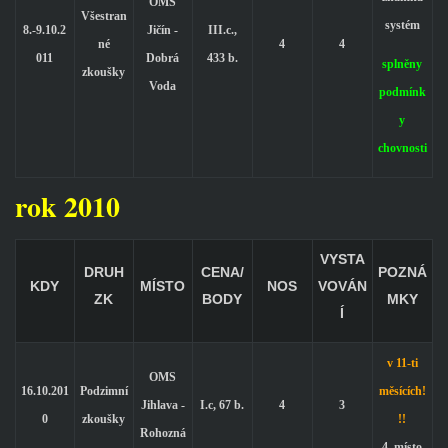
OMS
Všestran
systém
8.-9.10.2
Jičín -
III.c.,
né
4
4
011
Dobrá
433 b.
splněny
zkoušky
Voda
podmínk
y
chovnosti
rok 2010
VYSTA
DRUH
CENA/
POZNÁ
KDY
MÍSTO
NOS
VOVÁN
ZK
BODY
MKY
Í
v 11-ti
OMS
16.10.201
Podzimní
měsících!
Jihlava -
I.c, 67 b.
4
3
0
zkoušky
!!
Rohozná
4. místo