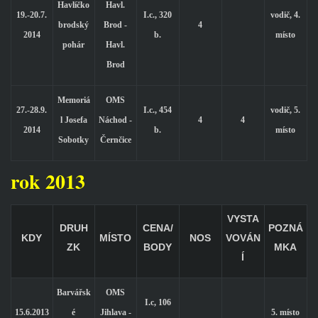
Havlíčko
Havl.
19.-20.7.
I.c., 320
vodič, 4.
brodský
Brod -
4
2014
b.
místo
pohár
Havl.
Brod
Memoriá
OMS
27.-28.9.
I.c., 454
vodič, 5.
l Josefa
Náchod -
4
4
2014
b.
místo
Sobotky
Černčice
rok 2013
VYSTA
DRUH
CENA/
POZNÁ
KDY
MÍSTO
NOS
VOVÁN
ZK
BODY
MKA
Í
Barvářsk
OMS
I.c, 106
15.6.2013
é
Jihlava -
5. místo