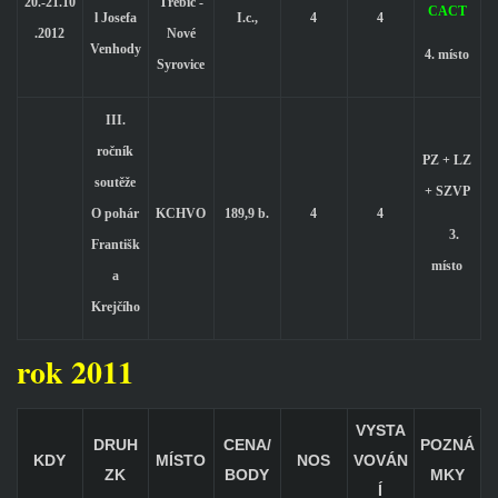
20.-21.10
Třebíč -
CACT
l Josefa
I.c.,
4
4
.2012
Nové
Venhody
4. místo
Syrovice
III.
ročník
PZ + LZ
soutěže
+ SZVP
O pohár
KCHVO
189,9 b.
4
4
3.
Františk
místo
a
Krejčího
rok 2011
VYSTA
DRUH
CENA/
POZNÁ
KDY
MÍSTO
NOS
VOVÁN
ZK
BODY
MKY
Í