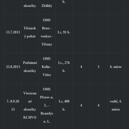
b.
zkoušky
Zbilidy
OMS
Těšansk
Brno -
13.7.2013
I.c, 91 b.
ý pohár
venkov -
Těšany
OMS
Podzimní
I.c., 276
25.8.2013
Kolín -
4
3
6. místo
zkoušky
b.
Vitice
OMS
Všestran
Přerov n.
7.-8.9.20
né
I.c, 480
vodič, 4.
L. -
4
4
13
zkoušky
b.
místo
Brandýs
KCHVO
n. L.