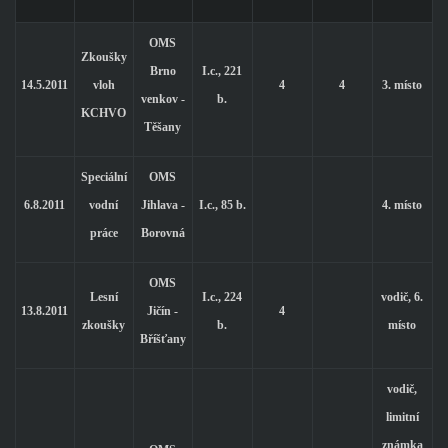
OMS
Zkoušky
Brno
I.c., 221
14.5.2011
vloh
4
4
3. místo
venkov -
b.
KCHVO
Těšany
Speciální
OMS
6.8.2011
vodní
Jihlava -
I.c., 85 b.
4. místo
práce
Borovná
OMS
Lesní
I.c., 224
vodič, 6.
13.8.2011
Jičín -
4
zkoušky
b.
místo
Bříšťany
vodič,
limitní
známka