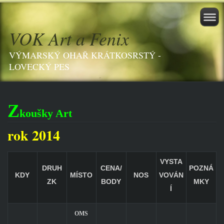
VOK Art a Fenix
VÝMARSKÝ OHAŘ KRÁTKOSRSTÝ -
LOVECKÝ PES
Z
koušky
Art
rok 2014
VYSTA
DRUH
CENA/
POZNÁ
KDY
MÍSTO
NOS
VOVÁN
ZK
BODY
MKY
Í
OMS