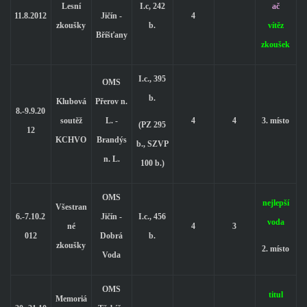
Lesní
I.c, 242
ač
11.8.2012
Jičín -
4
zkoušky
b.
vítěz
Bříšťany
zkoušek
I.c., 395
OMS
b.
Klubová
Přerov n.
8.-9.9.20
soutěž
L. -
4
4
3. místo
(PZ 295
12
KCHVO
Brandýs
b., SZVP
n. L.
100 b.)
OMS
nejlepší
Všestran
6.-7.10.2
Jičín -
I.c., 456
voda
né
4
3
012
Dobrá
b.
zkoušky
2. místo
Voda
OMS
titul
Memoriá