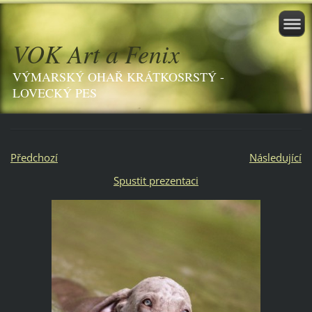
VOK Art a Fenix
VÝMARSKÝ OHAŘ KRÁTKOSRSTÝ -
LOVECKÝ PES
Předchozí
Následující
Spustit prezentaci