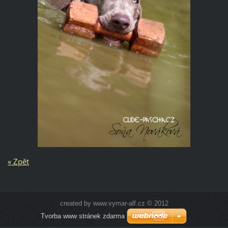
« Zpět
created by www.vymar-alf.cz © 2012
Tvorba www stránek zdarma