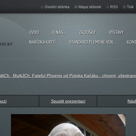
Úvodní stránka
Mapa stránek
RSS
Tisk
ÚVOD
O NÁS...
ZKOUŠKY
VÝSTAVY
NABÍDKA KRYTÍ
STANDARD PLEMENE VOK
KON
OVECKÝ
ultiCh., MultiJCh. Fateful Phoenix od Potoka Kačáku - chovný, všestran
hozí
Spustit prezentaci
Násl