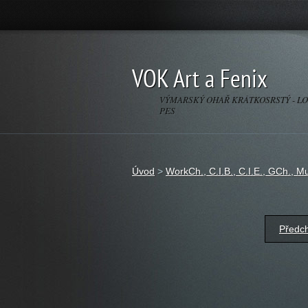
VOK Art a Fenix
VÝMARSKÝ OHAŘ KRÁTKOSRSTÝ - L
PES
Úvod
>
WorkCh., C.I.B., C.I.E., GCh., M
Předc