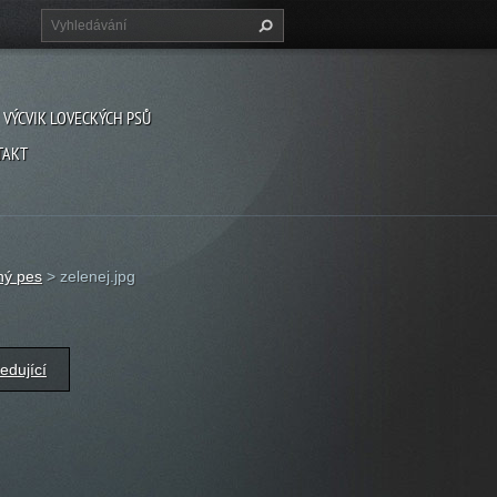
VÝCVIK LOVECKÝCH PSŮ
TAKT
ný pes
>
zelenej.jpg
edující