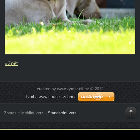
« Zpět
created by www.vymar-alf.cz © 2012
Tvorba www stránek zdarma
Zobrazit:
Mobilní verzi
|
Standardní verzi