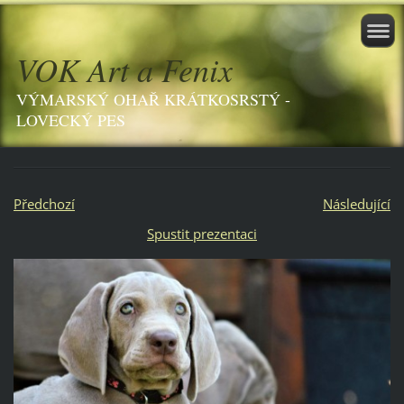
VOK Art a Fenix
VÝMARSKÝ OHAŘ KRÁTKOSRSTÝ -
LOVECKÝ PES
Předchozí
Následující
Spustit prezentaci