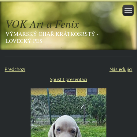
VOK Art a Fenix
VÝMARSKÝ OHAŘ KRÁTKOSRSTÝ -
LOVECKÝ PES
Předchozí
Následující
Spustit prezentaci