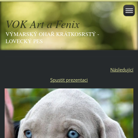
VOK Art a Fenix
VÝMARSKÝ OHAŘ KRÁTKOSRSTÝ -
LOVECKÝ PES
Následující
Spustit prezentaci