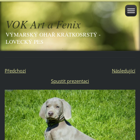
VOK Art a Fenix
VÝMARSKÝ OHAŘ KRÁTKOSRSTÝ -
LOVECKÝ PES
Předchozí
Následující
Spustit prezentaci