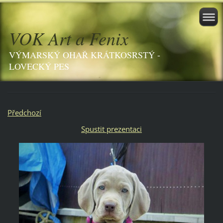
VOK Art a Fenix
VÝMARSKÝ OHAŘ KRÁTKOSRSTÝ -
LOVECKÝ PES
Předchozí
Spustit prezentaci