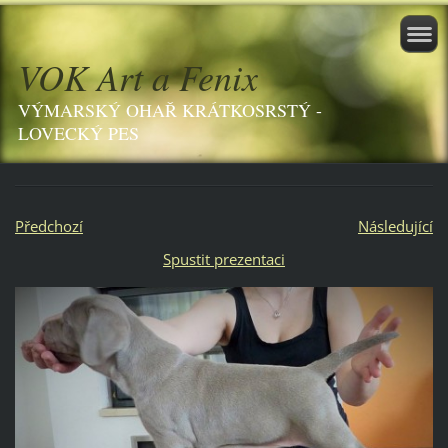
VOK Art a Fenix
VÝMARSKÝ OHAŘ KRÁTKOSRSTÝ -
LOVECKÝ PES
Předchozí
Následující
Spustit prezentaci