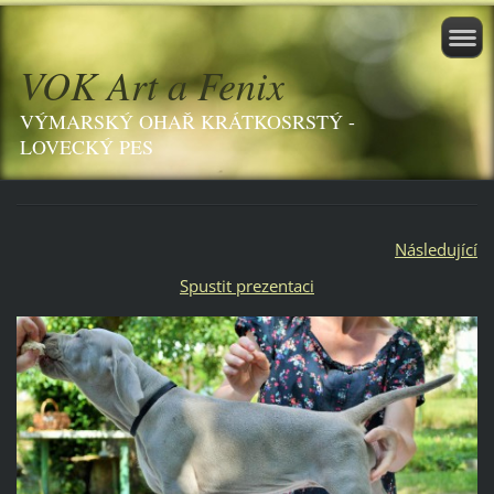
VOK Art a Fenix
VÝMARSKÝ OHAŘ KRÁTKOSRSTÝ -
LOVECKÝ PES
Následující
Spustit prezentaci