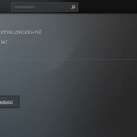
VÝCVIK LOVECKÝCH PSŮ
TAKT
edující