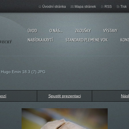
Úvodní stránka
Mapa stránek
RSS
Tisk
ÚVOD
O NÁS...
ZKOUŠKY
VÝSTAVY
NABÍDKA KRYTÍ
STANDARD PLEMENE VOK
KON
OVECKÝ
>
Hugo Emin 18.3 (7).JPG
hozí
Spustit prezentaci
Násl