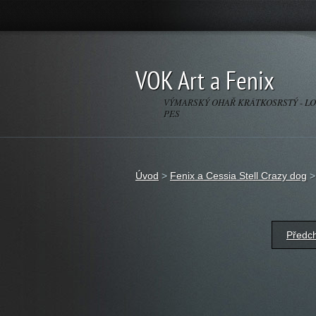
VOK Art a Fenix
VÝMARSKÝ OHAŘ KRÁTKOSRSTÝ - L
PES
Úvod
>
Fenix a Cessia Stell Crazy dog
Předc