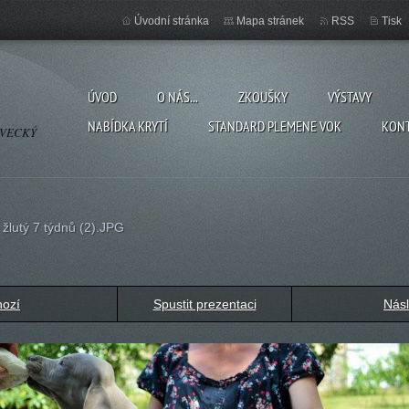
Úvodní stránka
Mapa stránek
RSS
Tisk
ÚVOD
O NÁS...
ZKOUŠKY
VÝSTAVY
NABÍDKA KRYTÍ
STANDARD PLEMENE VOK
KON
OVECKÝ
>
žlutý 7 týdnů (2).JPG
hozí
Spustit prezentaci
Násl