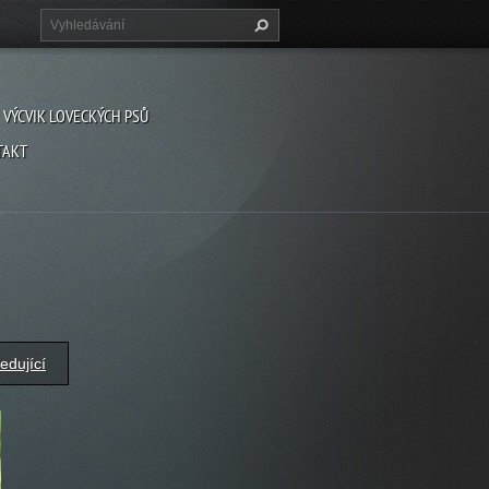
VÝCVIK LOVECKÝCH PSŮ
TAKT
edující