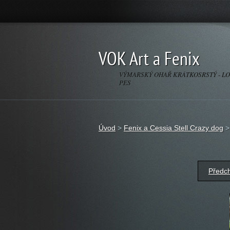
VOK Art a Fenix
VÝMARSKÝ OHAŘ KRÁTKOSRSTÝ - L
PES
Úvod
>
Fenix a Cessia Stell Crazy dog
Předc