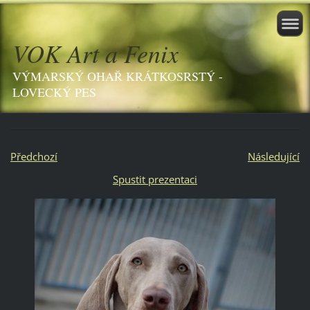
VOK Art a Fenix
VÝMARSKÝ OHAŘ KRÁTKOSRSTÝ -
LOVECKÝ PES
Předchozí
Následující
Spustit prezentaci