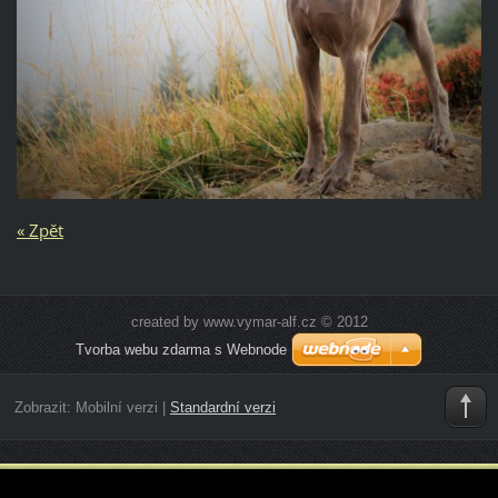
« Zpět
created by www.vymar-alf.cz © 2012
Tvorba webu zdarma s Webnode
Zobrazit:
Mobilní verzi
|
Standardní verzi