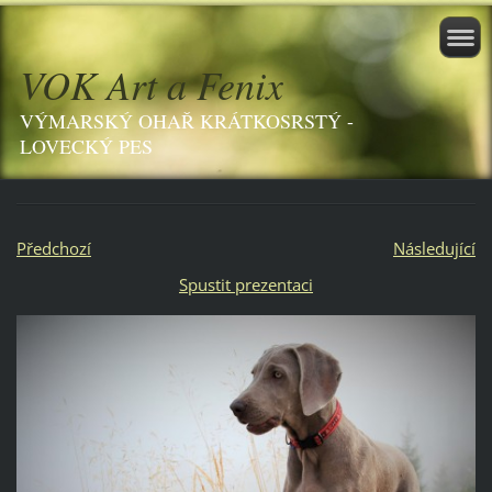
VOK Art a Fenix
VÝMARSKÝ OHAŘ KRÁTKOSRSTÝ -
LOVECKÝ PES
Předchozí
Následující
Spustit prezentaci