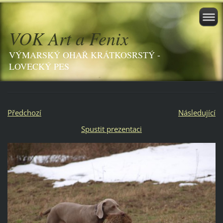
VOK Art a Fenix
VÝMARSKÝ OHAŘ KRÁTKOSRSTÝ -
LOVECKÝ PES
Předchozí
Následující
Spustit prezentaci