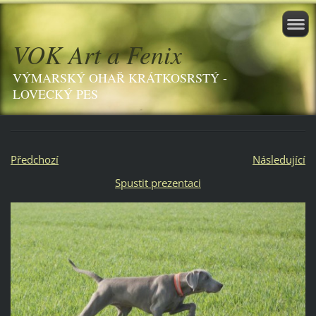
VOK Art a Fenix
VÝMARSKÝ OHAŘ KRÁTKOSRSTÝ -
LOVECKÝ PES
Předchozí
Následující
Spustit prezentaci