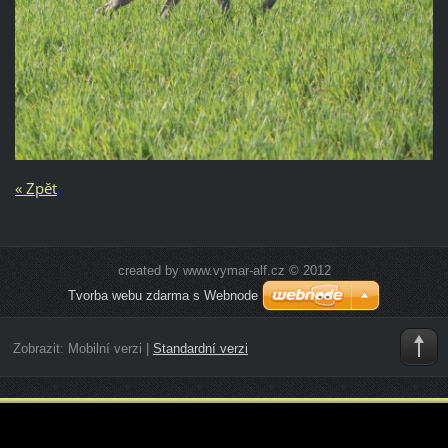
« Zpět
created by www.vymar-alf.cz © 2012
Tvorba webu zdarma s Webnode
Zobrazit:
Mobilní verzi
|
Standardní verzi