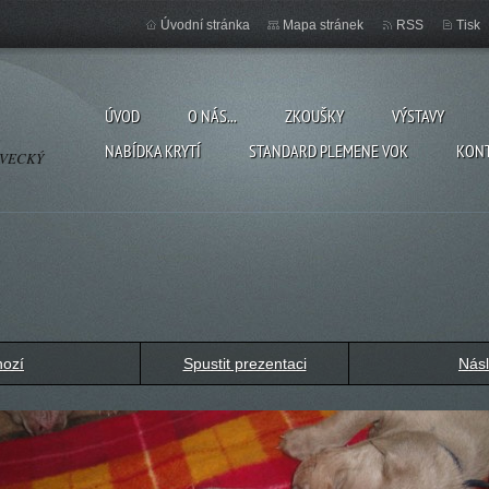
Úvodní stránka
Mapa stránek
RSS
Tisk
ÚVOD
O NÁS...
ZKOUŠKY
VÝSTAVY
NABÍDKA KRYTÍ
STANDARD PLEMENE VOK
KON
OVECKÝ
hozí
Spustit prezentaci
Násl