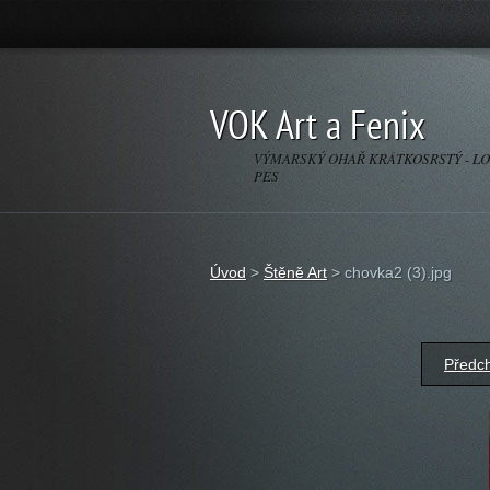
VOK Art a Fenix
VÝMARSKÝ OHAŘ KRÁTKOSRSTÝ - L
PES
Úvod
>
Štěně Art
>
chovka2 (3).jpg
Předc