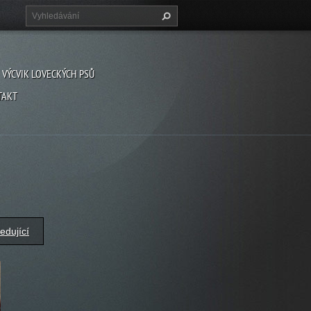
VÝCVIK LOVECKÝCH PSŮ
TAKT
edující