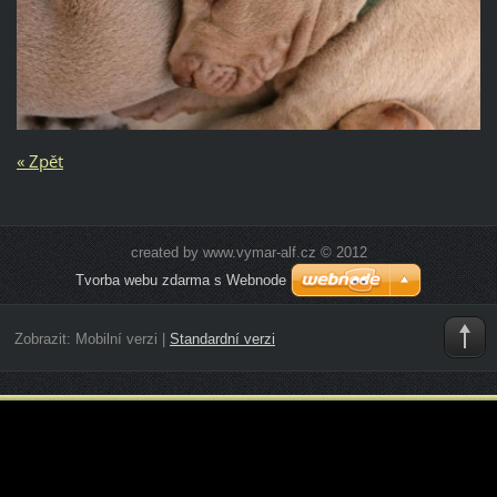
« Zpět
created by www.vymar-alf.cz © 2012
Tvorba webu zdarma s Webnode
Zobrazit:
Mobilní verzi
|
Standardní verzi