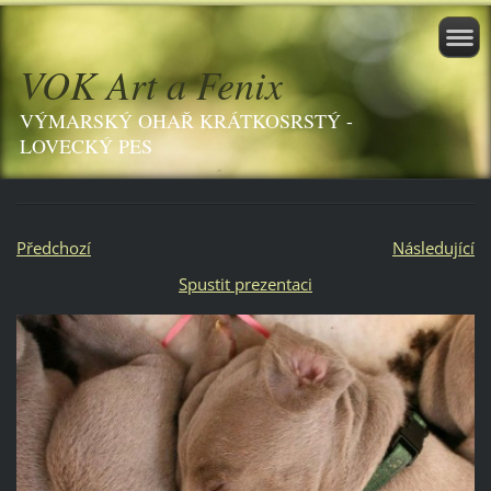
VOK Art a Fenix
VÝMARSKÝ OHAŘ KRÁTKOSRSTÝ -
LOVECKÝ PES
Předchozí
Následující
Spustit prezentaci