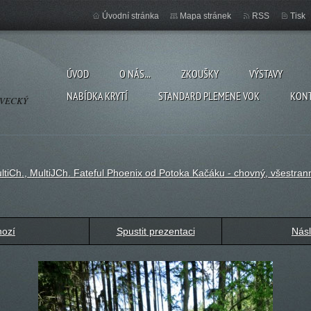
Úvodní stránka
Mapa stránek
RSS
Tisk
ÚVOD
O NÁS...
ZKOUŠKY
VÝSTAVY
NABÍDKA KRYTÍ
STANDARD PLEMENE VOK
KON
OVECKÝ
ultiCh., MultiJCh. Fateful Phoenix od Potoka Kačáku - chovný, všestran
hozí
Spustit prezentaci
Násl