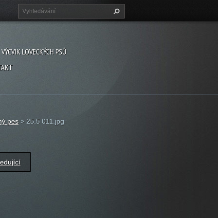
VÝCVIK LOVECKÝCH PSŮ
TAKT
ný pes
>
25.5 011.jpg
edující