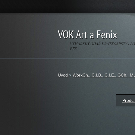
VOK Art a Fenix
VÝMARSKÝ OHAŘ KRÁTKOSRSTÝ - L
PES
Úvod
>
WorkCh., C.I.B., C.I.E., GCh., M
Předc