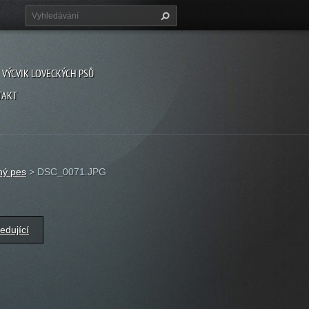
VÝCVIK LOVECKÝCH PSŮ
TAKT
ný pes
>
DSC_0071.JPG
edující