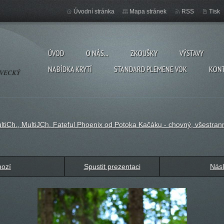
Úvodní stránka
Mapa stránek
RSS
Tisk
ÚVOD
O NÁS...
ZKOUŠKY
VÝSTAVY
NABÍDKA KRYTÍ
STANDARD PLEMENE VOK
KON
OVECKÝ
ultiCh., MultiJCh. Fateful Phoenix od Potoka Kačáku - chovný, všestran
hozí
Spustit prezentaci
Násl