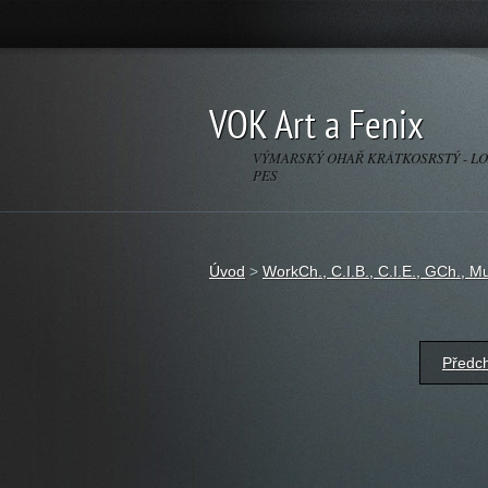
VOK Art a Fenix
VÝMARSKÝ OHAŘ KRÁTKOSRSTÝ - L
PES
Úvod
>
WorkCh., C.I.B., C.I.E., GCh., M
Předc