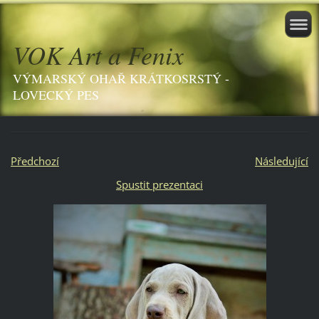
VOK Art a Fenix
VÝMARSKÝ OHAŘ KRÁTKOSRSTÝ -
LOVECKÝ PES
Předchozí
Následující
Spustit prezentaci