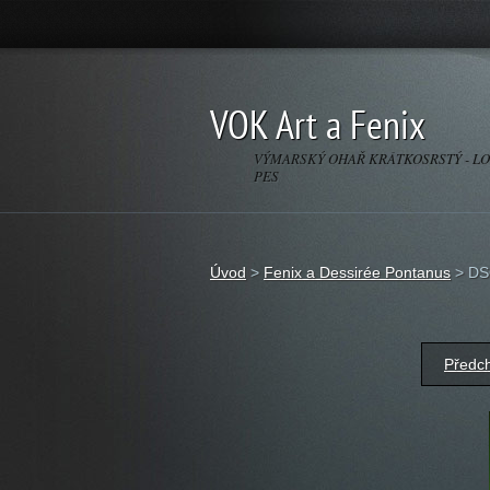
VOK Art a Fenix
VÝMARSKÝ OHAŘ KRÁTKOSRSTÝ - L
PES
Úvod
>
Fenix a Dessirée Pontanus
>
DS
Předc