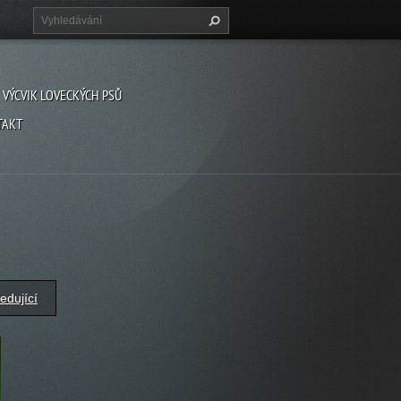
VÝCVIK LOVECKÝCH PSŮ
TAKT
edující