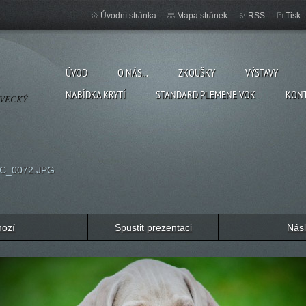
Úvodní stránka
Mapa stránek
RSS
Tisk
ÚVOD
O NÁS...
ZKOUŠKY
VÝSTAVY
NABÍDKA KRYTÍ
STANDARD PLEMENE VOK
KON
OVECKÝ
C_0072.JPG
hozí
Spustit prezentaci
Násl